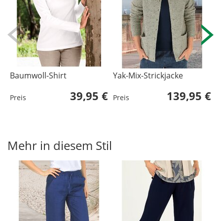
Baumwoll-Shirt
Yak-Mix-Strickjacke
Y
39,95 €
139,95 €
Preis
Preis
P
L
U
Mehr in diesem Stil