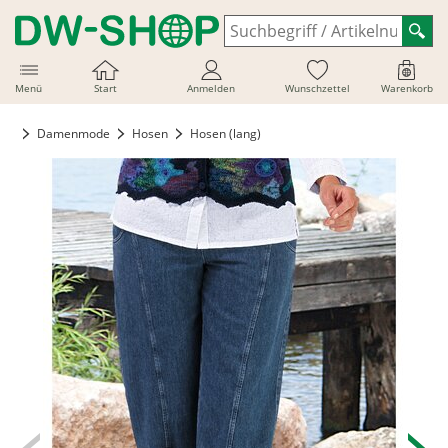
Menü
Start
Anmelden
Wunschzettel
Warenkorb
Damenmode
Hosen
Hosen (lang)