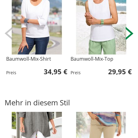
Baumwoll-Mix-Shirt
Baumwoll-Mix-Top
B
34,95 €
29,95 €
Preis
Preis
P
L
U
Mehr in diesem Stil