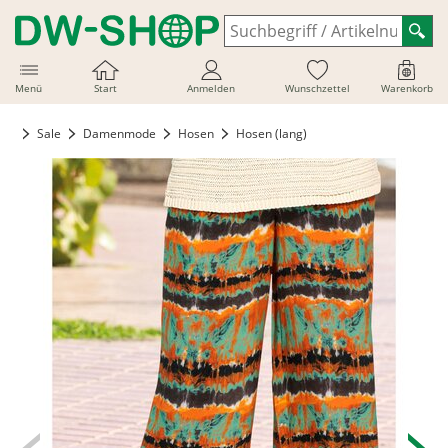
Menü
Start
Anmelden
Wunschzettel
Warenkorb
Sale
Damenmode
Hosen
Hosen (lang)