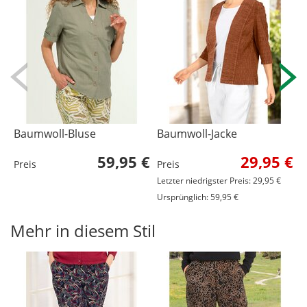
Baumwoll-Bluse
Baumwoll-Jacke
V
59,95 €
29,95 €
Preis
Preis
P
Letzter niedrigster Preis: 29,95 €
L
Ursprünglich: 59,95 €
U
Mehr in diesem Stil