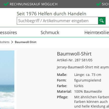
RECHNUNGSKAUF MÖGLICH
SIC
Seit 1976 Helfen durch Handeln
essoires
Schmuck
Heimtextili
sshirts
Baumwoll-Shirt
Baumwoll-Shirt
Artikel-Nr. 287 581/05
Jersey-Baumwoll-Shirt mit asym
Maße:
Länge: ca. 73 cm
Form:
figurumspielend
Farbe:
türkis
Material:
100% Baumwolle
Pflege:
Mit ähnlichen Farbe
Farben können auch i
und helle Kleidung a