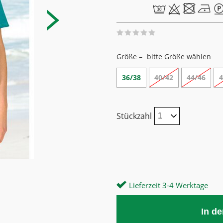
Größe –
bitte Größe wählen
36/38
40/42
44/46
4
Stückzahl
Lieferzeit 3-4 Werktage
In d