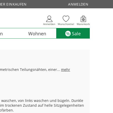
HER EINKAUFEN
ANMELDEN
Anmelden
Wunschzettel
Warenkorb
en
Wohnen
Sale
metrischen Teilungsnähten, einer...
mehr
n waschen, von links waschen und bügeln. Dunkle
m trockenen Zustand auf helle Sitzgelegenheiten
bfärben.