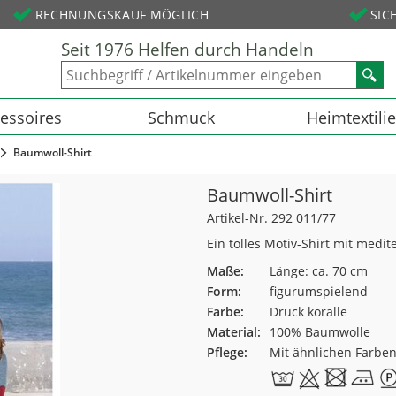
RECHNUNGSKAUF MÖGLICH
SIC
Seit 1976 Helfen durch Handeln
essoires
Schmuck
Heimtextili
Baumwoll-Shirt
Baumwoll-Shirt
Artikel-Nr. 292 011/77
Ein tolles Motiv-Shirt mit medi
Maße:
Länge: ca. 70 cm
Form:
figurumspielend
Farbe:
Druck koralle
Material:
100% Baumwolle
Pflege:
Mit ähnlichen Farbe