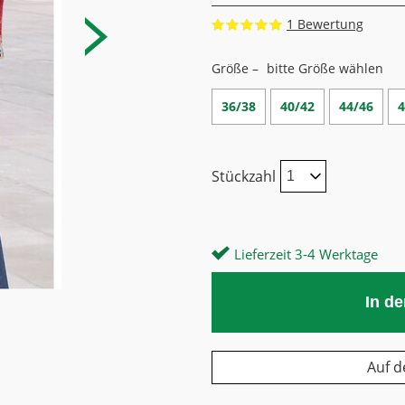
1
Größe –
bitte Größe wählen
36/38
40/42
44/46
4
Stückzahl
Lieferzeit 3-4 Werktage
In d
Auf d