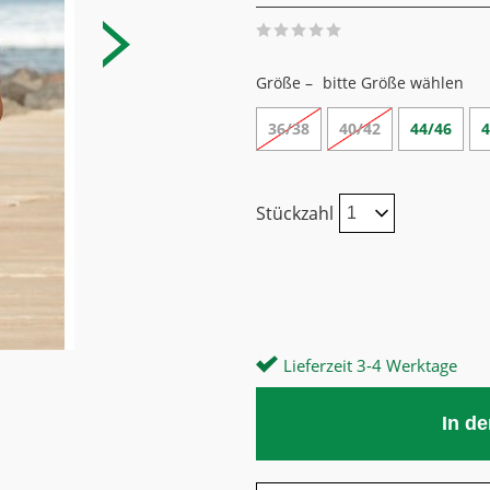
Größe –
bitte Größe wählen
36/38
40/42
44/46
4
Stückzahl
Lieferzeit 3-4 Werktage
In d