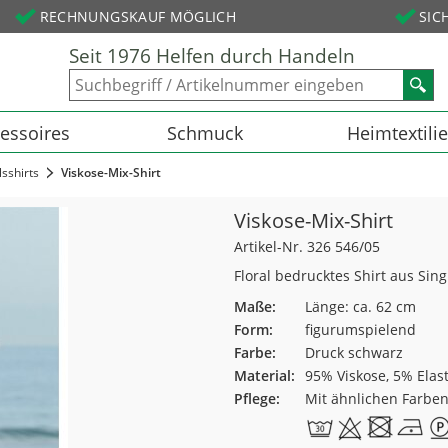
RECHNUNGSKAUF MÖGLICH
SIC
Seit 1976 Helfen durch Handeln
essoires
Schmuck
Heimtextili
sshirts
Viskose-Mix-Shirt
Viskose-Mix-Shirt
Artikel-Nr. 326 546/05
Floral bedrucktes Shirt aus Sin
Maße:
Länge: ca. 62 cm
Form:
figurumspielend
Farbe:
Druck schwarz
Material:
95% Viskose, 5% Elas
Pflege:
Mit ähnlichen Farbe