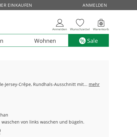
HER EINKAUFEN
ANMELDEN
Anmelden
Wunschzettel
Warenkorb
en
Wohnen
Sale
gle-Jersey-Crêpe, Rundhals-Ausschnitt mit...
mehr
than
n waschen von links waschen und bügeln.