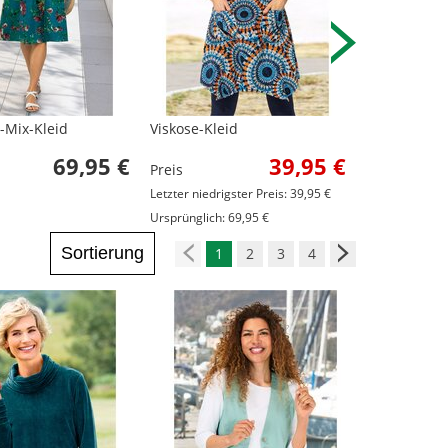
-Mix-Kleid
Viskose-Kleid
Baumwoll-K
69,95 €
39,95 €
Preis
Preis
Letzter niedrigster Preis: 39,95 €
Letzter niedrig
Ursprünglich: 69,95 €
Ursprünglich: 
Sortierung
1
2
3
4