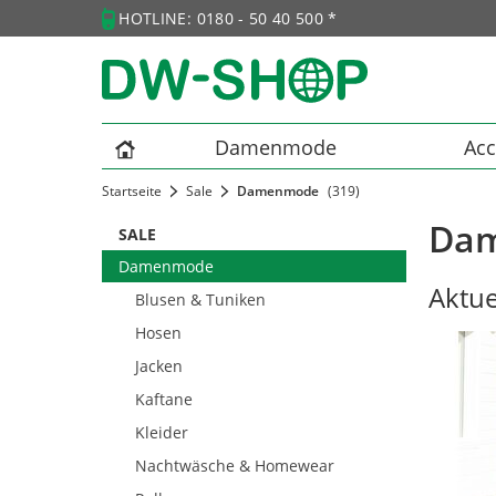
HOTLINE: 0180 - 50 40 500 *
Damenmode
Acc
Startseite
Sale
Damenmode
(319)
Dam
SALE
Damenmode
Aktu
Blusen & Tuniken
Hosen
Jacken
Kaftane
Kleider
Nachtwäsche & Homewear