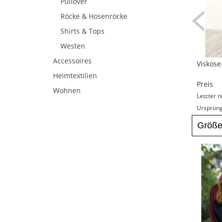
Pullover
Röcke & Hosenröcke
Shirts & Tops
Westen
Accessoires
Viskose
Heimtextilien
Preis
Wohnen
Letzter n
Ursprüngl
Größ