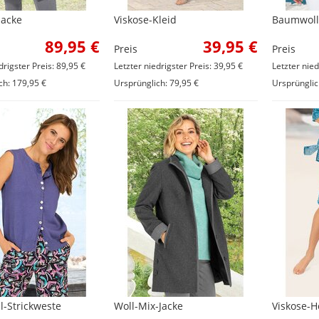
Jacke
Viskose-Kleid
Baumwoll-
89,95 €
39,95 €
Preis
Preis
drigster Preis: 89,95 €
Letzter niedrigster Preis: 39,95 €
Letzter nied
ch: 179,95 €
Ursprünglich: 79,95 €
Ursprünglic
-Strickweste
Woll-Mix-Jacke
Viskose-H