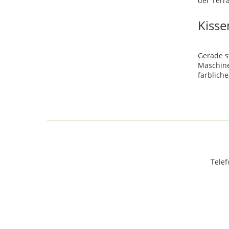
der Terr
Kisse
Gerade s
Maschine
farblich
Telef