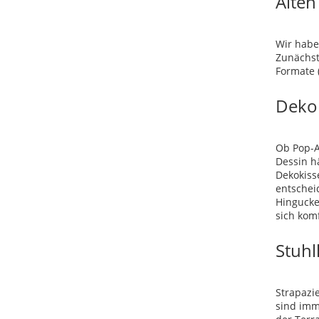
Alten
Wir habe
Zunächst
Formate (
Dekok
Ob Pop-Ar
Dessin h
Dekokiss
entschei
Hingucke
sich kom
Stuhl
Strapazi
sind imm