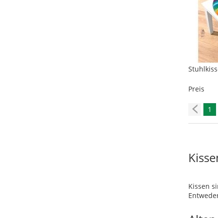
Stuhlkis
Preis
1
Kisse
Kissen s
Entwede