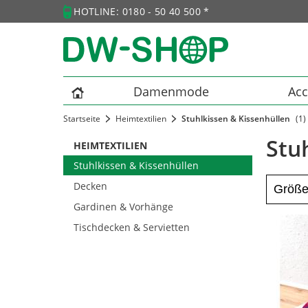
HOTLINE: 0180 - 50 40 500 *
Damenmode
Acc
Startseite
Heimtextilien
Stuhlkissen & Kissenhüllen
(1)
Stuh
HEIMTEXTILIEN
Stuhlkissen & Kissenhüllen
Decken
Größ
Gardinen & Vorhänge
Tischdecken & Servietten