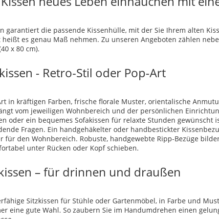
 Kissen neues Leben einhauchen mit ei
n garantiert die passende Kissenhülle, mit der Sie Ihrem alten Ki
 heißt es genau Maß nehmen. Zu unseren Angeboten zählen neben
40 x 80 cm).
issen - Retro-Stil oder Pop-Art
t in kräftigen Farben, frische florale Muster, orientalische Anmut
ängt vom jeweiligen Wohnbereich und der persönlichen Einrichtung
en oder ein bequemes Sofakissen für relaxte Stunden gewünscht is
dende Fragen. Ein handgehäkelter oder handbestickter Kissenbezug 
r für den Wohnbereich. Robuste, handgewebte Ripp-Bezüge bilde
fortabel unter Rücken oder Kopf schieben.
kissen – für drinnen und draußen
erfähige Sitzkissen für Stühle oder Gartenmöbel, in Farbe und Mu
er eine gute Wahl. So zaubern Sie im Handumdrehen einen gelung