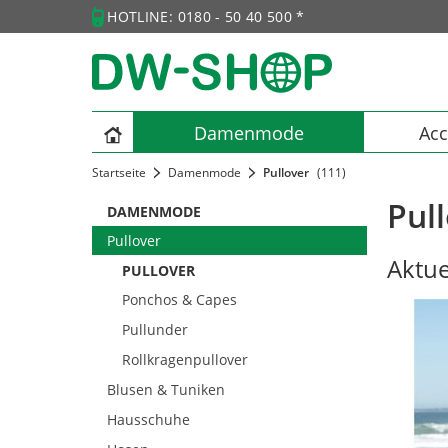
HOTLINE: 0180 - 50 40 500 *
Damenmode
Acc
Startseite
Damenmode
Pullover
(111)
Pull
DAMENMODE
Pullover
Aktue
PULLOVER
Ponchos & Capes
Pullunder
Rollkragenpullover
Blusen & Tuniken
Hausschuhe