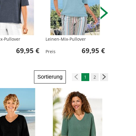
x-Pullover
Leinen-Mix-Pullover
Leinen-Mix-
69,95 €
69,95 €
Preis
Preis
Sortierung
1
2