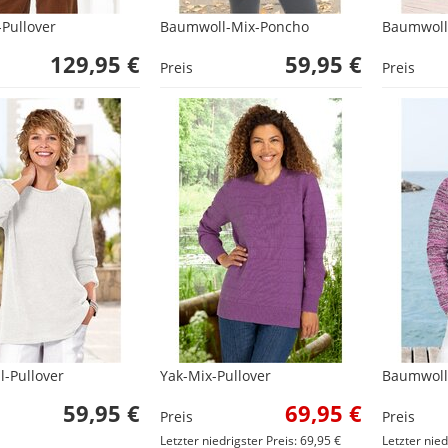
-Pullover
Baumwoll-Mix-Poncho
Baumwoll
129,95 €
59,95 €
Preis
Preis
-Pullover
Yak-Mix-Pullover
Baumwoll-
59,95 €
69,95 €
Preis
Preis
Letzter niedrigster Preis: 69,95 €
Letzter nied