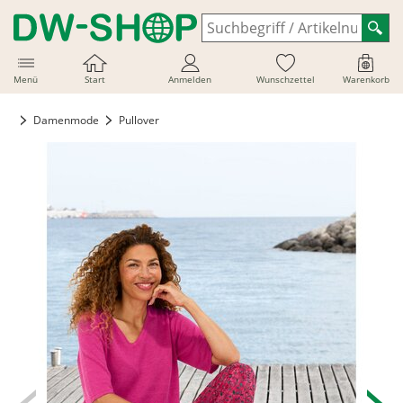
Menü
Start
Anmelden
Wunschzettel
Warenkorb
Damenmode
Pullover