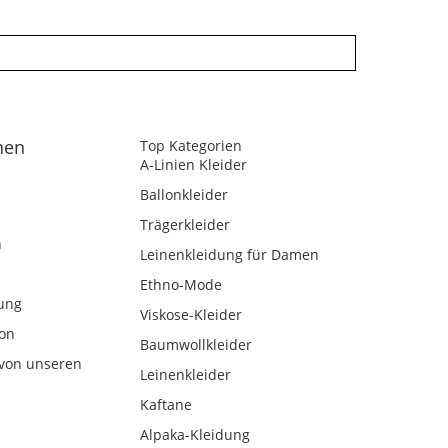
nen
Top Kategorien
A-Linien Kleider
Ballonkleider
Trägerkleider
n
Leinenkleidung für Damen
Ethno-Mode
ung
Viskose-Kleider
kon
Baumwollkleider
von unseren
Leinenkleider
Kaftane
Alpaka-Kleidung