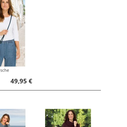
asche
49,95 €