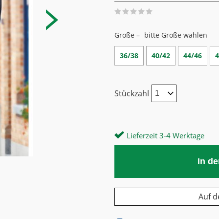
Größe –
bitte Größe wählen
36/38
40/42
44/46
4
Stückzahl
Lieferzeit 3-4 Werktage
In d
Auf d