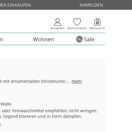
HER EINKAUFEN
ANMELDEN
Anmelden
Wunschzettel
Warenkorb
en
Wohnen
Sale
id mit ornamentalem Strickmuster,...
mehr
 Wolle
 oder Feinwaschmittel empfohlen, nicht wringen,
n, liegend trocknen und in Form dämpfen.