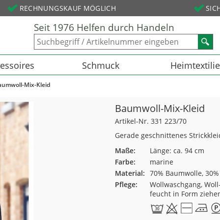
RECHNUNGSKAUF MÖGLICH
SIC
Seit 1976 Helfen durch Handeln
essoires
Schmuck
Heimtextili
aumwoll-Mix-Kleid
Baumwoll-Mix-Kleid
Artikel-Nr. 331 223/70
Gerade geschnittenes Strickkle
Maße:
Länge: ca. 94 cm
Farbe:
marine
Material:
70% Baumwolle, 30%
Pflege:
Wollwaschgang, Woll-
feucht in Form ziehe