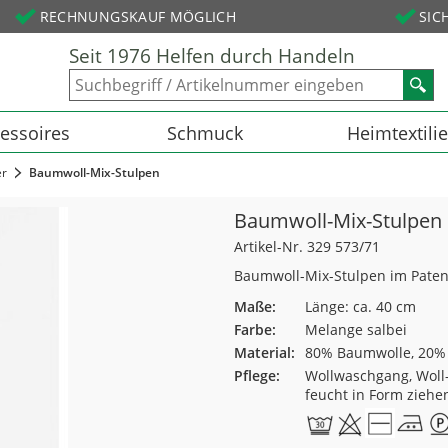
RECHNUNGSKAUF MÖGLICH
SIC
Seit 1976 Helfen durch Handeln
essoires
Schmuck
Heimtextili
er
Baumwoll-Mix-Stulpen
Baumwoll-Mix-Stulpen
Artikel-Nr. 329 573/71
Baumwoll-Mix-Stulpen im Paten
Maße:
Länge: ca. 40 cm
Farbe:
Melange salbei
Material:
80% Baumwolle, 20%
Pflege:
Wollwaschgang, Woll-
feucht in Form ziehe