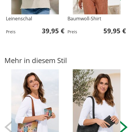
Leinenschal
Baumwoll-Shirt
V
39,95 €
59,95 €
Preis
Preis
P
L
U
Mehr in diesem Stil