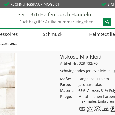
RECHNUNGSKAUF MÖGLICH
SIC
Seit 1976 Helfen durch Handeln
essoires
Schmuck
Heimtextili
ose-Mix-Kleid
Viskose-Mix-Kleid
Artikel-Nr. 328 732/70
Schwingendes Jersey-Kleid mit 
Maße:
Länge: ca. 113 cm
Farbe:
Jacquard blau
Material:
65% Viskose, 31% Pol
Pflege:
Mit ähnlichen Farben
maximales Einlaufen 