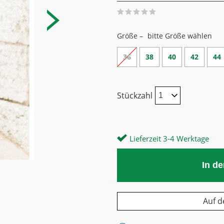
Größe –
bitte Größe wählen
36
38
40
42
44
Stückzahl
Lieferzeit 3-4 Werktage
In d
Auf d