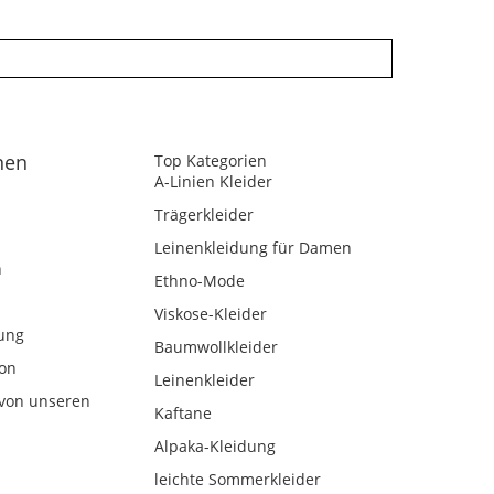
nen
Top Kategorien
A-Linien Kleider
Trägerkleider
Leinenkleidung für Damen
n
Ethno-Mode
Viskose-Kleider
ung
Baumwollkleider
kon
Leinenkleider
von unseren
Kaftane
Alpaka-Kleidung
leichte Sommerkleider