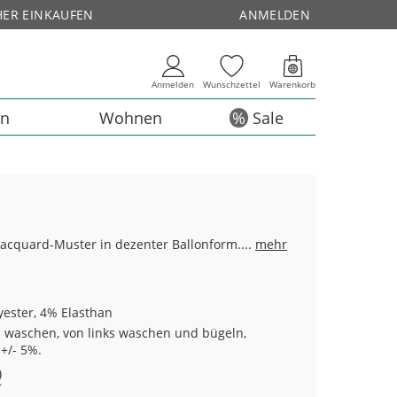
HER EINKAUFEN
ANMELDEN
Anmelden
Wunschzettel
Warenkorb
en
Wohnen
Sale
Jacquard-Muster in dezenter Ballonform....
mehr
yester, 4% Elasthan
 waschen, von links waschen und bügeln,
+/- 5%.