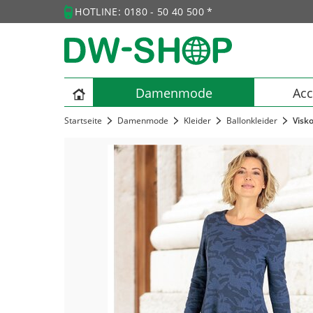
HOTLINE: 0180 - 50 40 500 *
Damenmode
Acc
Startseite
Damenmode
Kleider
Ballonkleider
Visk