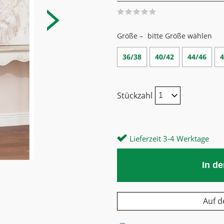
Größe –
bitte Größe wählen
36/38
40/42
44/46
4
Stückzahl
Lieferzeit 3-4 Werktage
In d
Auf d