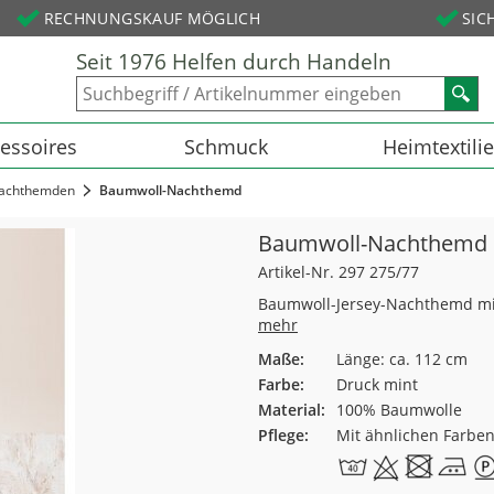
RECHNUNGSKAUF MÖGLICH
SIC
Seit 1976 Helfen durch Handeln
essoires
Schmuck
Heimtextili
achthemden
Baumwoll-Nachthemd
Baumwoll-Nachthemd
Artikel-Nr. 297 275/77
Baumwoll-Jersey-Nachthemd mit 
mehr
Maße:
Länge: ca. 112 cm
Farbe:
Druck mint
Material:
100% Baumwolle
Pflege:
Mit ähnlichen Farbe