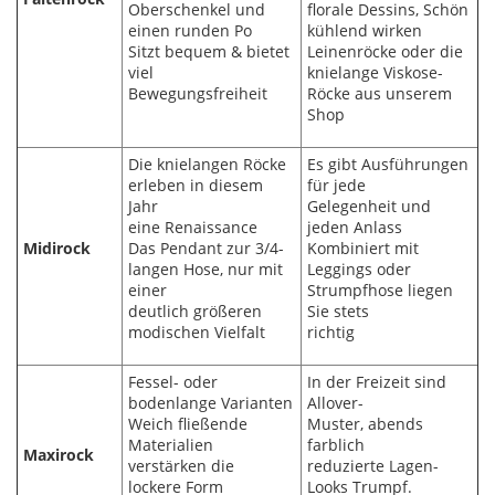
Oberschenkel und
florale Dessins, Schön
einen runden Po
kühlend wirken
Sitzt bequem & bietet
Leinenröcke oder die
viel
knielange Viskose-
Bewegungsfreiheit
Röcke aus unserem
Shop
Die knielangen Röcke
Es gibt Ausführungen
erleben in diesem
für jede
Jahr
Gelegenheit und
eine Renaissance
jeden Anlass
Midirock
Das Pendant zur 3/4-
Kombiniert mit
langen Hose, nur mit
Leggings oder
einer
Strumpfhose liegen
deutlich größeren
Sie stets
modischen Vielfalt
richtig
Fessel- oder
In der Freizeit sind
bodenlange Varianten
Allover-
Weich fließende
Muster, abends
Materialien
farblich
Maxirock
verstärken die
reduzierte Lagen-
lockere Form
Looks Trumpf.