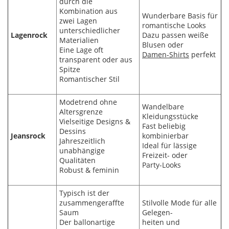
durch die
Kombination aus
Wunderbare Basis für
zwei Lagen
romantische Looks
unterschiedlicher
Lagenrock
Dazu passen weiße
Materialien
Blusen oder
Eine Lage oft
Damen-Shirts
perfekt
transparent oder aus
Spitze
Romantischer Stil
Modetrend ohne
Wandelbare
Altersgrenze
Kleidungsstücke
Vielseitige Designs &
Fast beliebig
Dessins
Jeansrock
kombinierbar
Jahreszeitlich
Ideal für lässige
unabhängige
Freizeit- oder
Qualitäten
Party-Looks
Robust & feminin
Typisch ist der
zusammengeraffte
Stilvolle Mode für alle
Saum
Gelegen-
Der ballonartige
heiten und