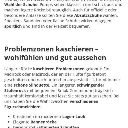
Wahl der Schuhe
. Pumps sehen klassisch und schick aus und
machen legere Röcke bürotauglich. Auch für offizielle oder
besondere Anlässe sollten Sie diese
Absatzschuhe
wählen.
Sneakers, Sandalen oder flache Schuhe wirken dagegen
sportlich
und sind in der Freizeit bequemer.
Problemzonen kaschieren –
wohlfühlen und gut aussehen
Längere Röcke
kaschieren Problemzonen
gekonnt: Ein
Midirock oder Maxirock, der an der Hüfte figurbetont
geschnitten und nach unten hin ausgestellt ist, formt immer
eine
schöne Silhouette
. Ein längerer,
schwingender
Stufenrock
mit bequemem Smok-Gummibund trägt sich
traumhaft komfortabel und lässt Sie stets gut aussehen. Bei
uns haben Sie die Wahl zwischen
verschiedenen
Figurschmeichlern
:
Kreationen im modernen
Lagen
-Look
Elegante
Bahnenröcke
Designs mit
raffinierten
Schnitten