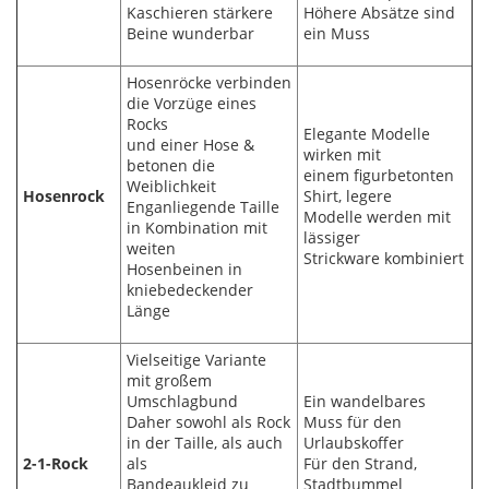
Kaschieren stärkere
Höhere Absätze sind
Beine wunderbar
ein Muss
Hosenröcke verbinden
die Vorzüge eines
Rocks
Elegante Modelle
und einer Hose &
wirken mit
betonen die
einem figurbetonten
Weiblichkeit
Hosenrock
Shirt, legere
Enganliegende Taille
Modelle werden mit
in Kombination mit
lässiger
weiten
Strickware kombiniert
Hosenbeinen in
kniebedeckender
Länge
Vielseitige Variante
mit großem
Umschlagbund
Ein wandelbares
Daher sowohl als Rock
Muss für den
in der Taille, als auch
Urlaubskoffer
2-1-Rock
als
Für den Strand,
Bandeaukleid zu
Stadtbummel