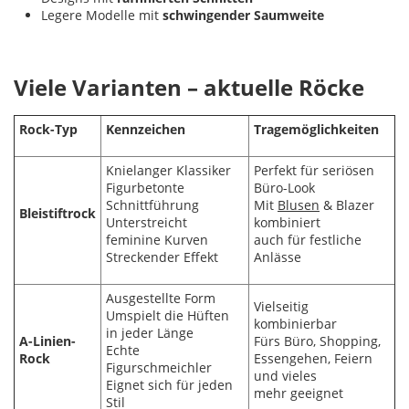
Legere Modelle mit
schwingender
Saumweite
Viele Varianten – aktuelle Röcke
Rock-Typ
Kennzeichen
Tragemöglichkeiten
Knielanger Klassiker
Perfekt für seriösen
Figurbetonte
Büro-Look
Schnittführung
Mit
Blusen
& Blazer
Bleistiftrock
Unterstreicht
kombiniert
feminine Kurven
auch für festliche
Streckender Effekt
Anlässe
Ausgestellte Form
Vielseitig
Umspielt die Hüften
kombinierbar
in jeder Länge
A-Linien-
Fürs Büro, Shopping,
Echte
Rock
Essengehen, Feiern
Figurschmeichler
und vieles
Eignet sich für jeden
mehr geeignet
Stil