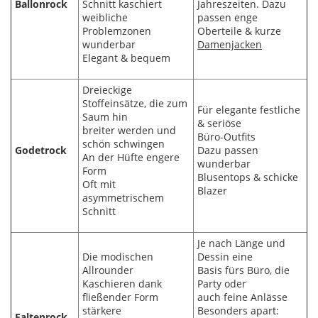
Ballonrock
Schnitt kaschiert
Jahreszeiten. Dazu
weibliche
passen enge
Problemzonen
Oberteile & kurze
wunderbar
Damenjacken
Elegant & bequem
Dreieckige
Stoffeinsätze, die zum
Für elegante festliche
Saum hin
& seriöse
breiter werden und
Büro-Outfits
schön schwingen
Godetrock
Dazu passen
An der Hüfte engere
wunderbar
Form
Blusentops & schicke
Oft mit
Blazer
asymmetrischem
Schnitt
Je nach Länge und
Die modischen
Dessin eine
Allrounder
Basis fürs Büro, die
Kaschieren dank
Party oder
fließender Form
auch feine Anlässe
stärkere
Besonders apart:
Faltenrock