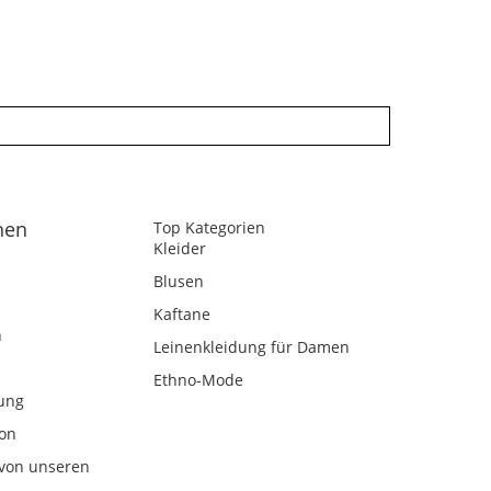
nen
Top Kategorien
Kleider
Blusen
Kaftane
n
Leinenkleidung für Damen
Ethno-Mode
ung
kon
von unseren