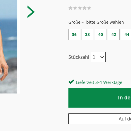
Größe –
bitte Größe wählen
36
38
40
42
44
Stückzahl
Lieferzeit 3-4 Werktage
In d
Auf d