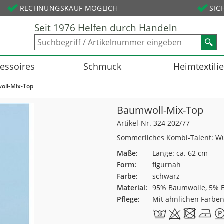
RECHNUNGSKAUF MÖGLICH
SIC
Seit 1976 Helfen durch Handeln
essoires
Schmuck
Heimtextili
oll-Mix-Top
Baumwoll-Mix-Top
Artikel-Nr. 324 202/77
Sommerliches Kombi-Talent: W
Maße:
Länge: ca. 62 cm
Form:
figurnah
Farbe:
schwarz
Material:
95% Baumwolle, 5% E
Pflege:
Mit ähnlichen Farbe