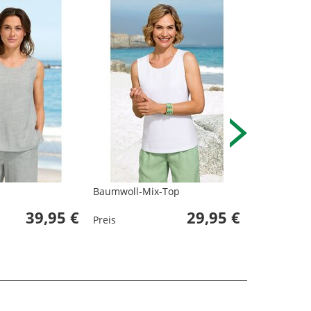
Baumwoll-Mix-Top
Baumwoll-M
39,95 €
29,95 €
Preis
Preis