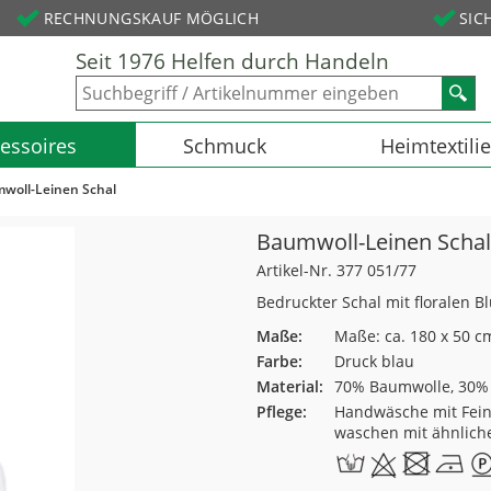
RECHNUNGSKAUF MÖGLICH
SIC
Seit 1976 Helfen durch Handeln
essoires
Schmuck
Heimtextili
woll-Leinen Schal
Baumwoll-Leinen Schal
Artikel-Nr. 377 051/77
Bedruckter Schal mit floralen 
Maße:
Maße: ca. 180 x 50 c
Farbe:
Druck blau
Material:
70% Baumwolle, 30%
Pflege:
Handwäsche mit Fein
waschen mit ähnlich