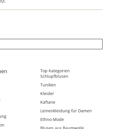
St.
nen
Top Kategorien
Schlupfblusen
Tuniken
Kleider
n
Kaftane
Leinenkleidung für Damen
ung
Ethno-Mode
kon
Blusen aus Baumwolle