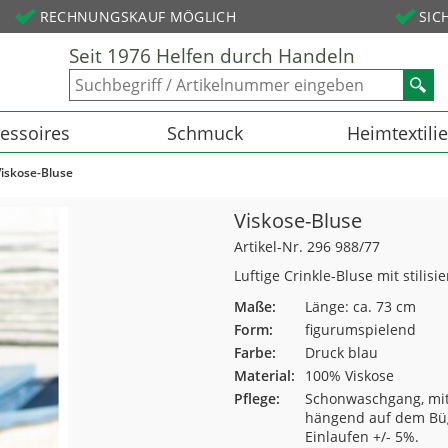
RECHNUNGSKAUF MÖGLICH
SIC
Seit 1976 Helfen durch Handeln
essoires
Schmuck
Heimtextili
Viskose-Bluse
Viskose-Bluse
Artikel-Nr. 296 988/77
Luftige Crinkle-Bluse mit stilis
Maße:
Länge: ca. 73 cm
Form:
figurumspielend
Farbe:
Druck blau
Material:
100% Viskose
Pflege:
Schonwaschgang, mit
hängend auf dem Büg
Einlaufen +/- 5%.