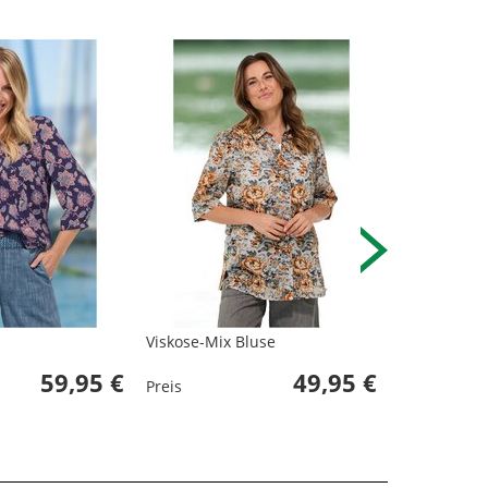
Viskose-Mix Bluse
Viskose-Blu
59,95 €
49,95 €
Preis
Preis
Letzter niedrig
Ursprünglich: 