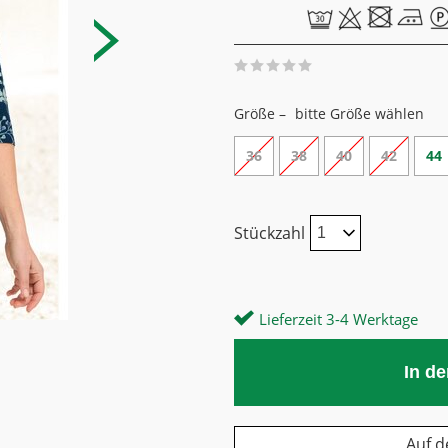
Größe –
bitte Größe wählen
36
38
40
42
44
Stückzahl
Lieferzeit 3-4 Werktage
In d
Auf d