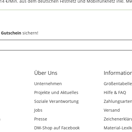
,14 €/Min. aus dem deutschen Festnetz und Mobilfunknetz inkl. Mw
 Gutschein
sichern!
Über Uns
Informatio
Unternehmen
Größentabelle
Projekte und Aktuelles
Hilfe & FAQ
Soziale Verantwortung
Zahlungsarte
Jobs
Versand
n
Presse
Zeichenerklär
DW-Shop auf Facebook
Material-Lexi