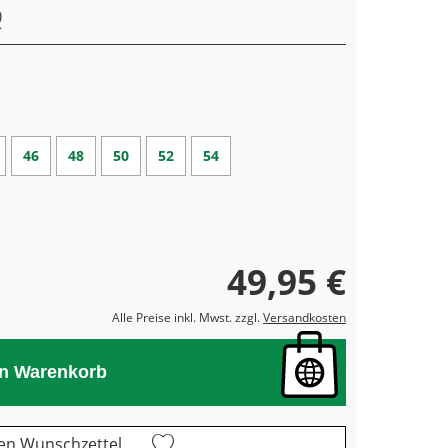
46
48
50
52
54
49,95 €
Alle Preise inkl. Mwst. zzgl.
Versandkosten
en Warenkorb
en Wunschzettel