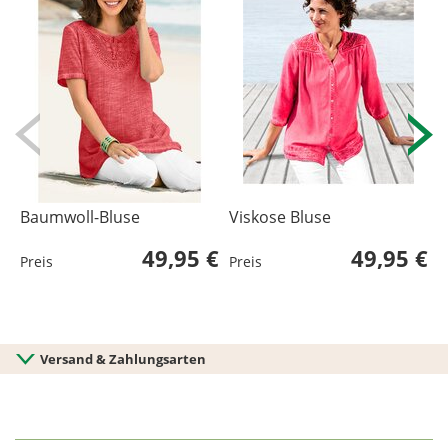
Baumwoll-Bluse
Viskose Bluse
B
49,95 €
49,95 €
Preis
Preis
P
L
U
Versand & Zahlungsarten