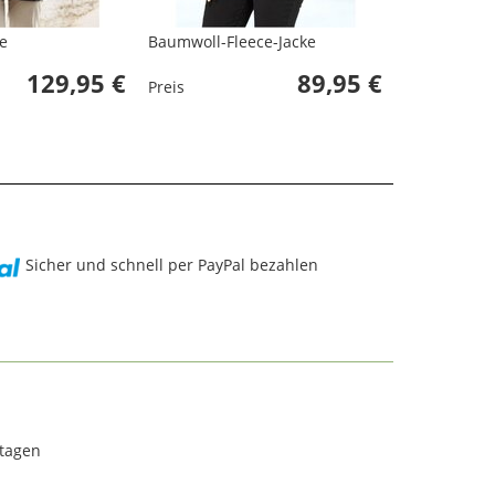
e
Baumwoll-Fleece-Jacke
Baumwoll-Fl
129,95 €
89,95 €
Preis
Preis
Sicher und schnell per PayPal bezahlen
rtagen