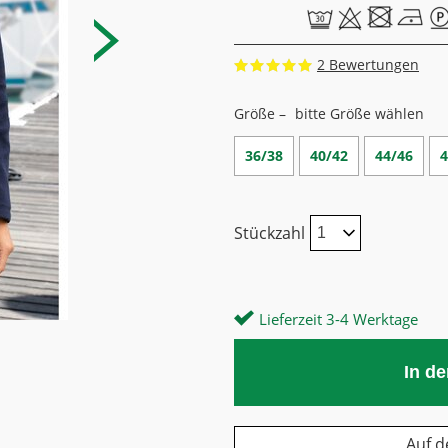
2
Größe –
bitte Größe wählen
36/38
40/42
44/46
4
Stückzahl
Lieferzeit 3-4 Werktage
In d
Auf d