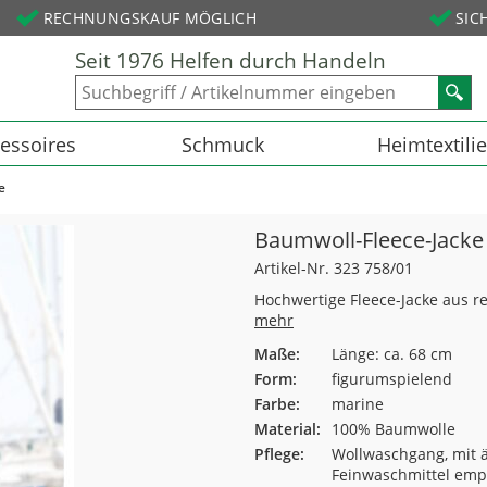
RECHNUNGSKAUF MÖGLICH
SIC
Seit 1976 Helfen durch Handeln
essoires
Schmuck
Heimtextili
e
Baumwoll-Fleece-Jacke
Artikel-Nr. 323 758/01
Hochwertige Fleece-Jacke aus re
mehr
Maße:
Länge: ca. 68 cm
Form:
figurumspielend
Farbe:
marine
Material:
100% Baumwolle
Pflege:
Wollwaschgang, mit ä
Feinwaschmittel empf