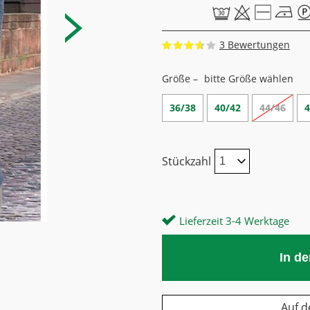
3
Größe –
bitte Größe wählen
36/38
40/42
44/46
4
Stückzahl
Lieferzeit 3-4 Werktage
In d
Auf d