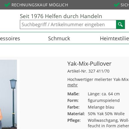
RECHNUNGSKAUF MÖGLICH
SIC
Seit 1976 Helfen durch Handeln
essoires
Schmuck
Heimtextili
Yak-Mix-Pullover
Artikel-Nr. 327 411/70
Hochwertiger melierter Yak-Mix-P
mehr
Maße:
Länge: ca. 64 cm
Form:
figurumspielend
Farbe:
Melange blau
Material:
50% Yak 50% Wolle
Pflege:
Wollwaschgang, Woll-
feucht in Form ziehe