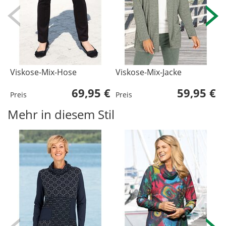
Viskose-Mix-Hose
Viskose-Mix-Jacke
B
69,95 €
59,95 €
Preis
Preis
P
Mehr in diesem Stil