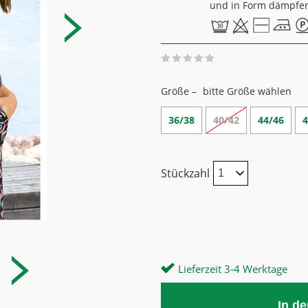
und in Form dämpfe
Größe –
bitte Größe wählen
36/38
40/42
44/46
4
Stückzahl
Lieferzeit 3-4 Werktage
In d