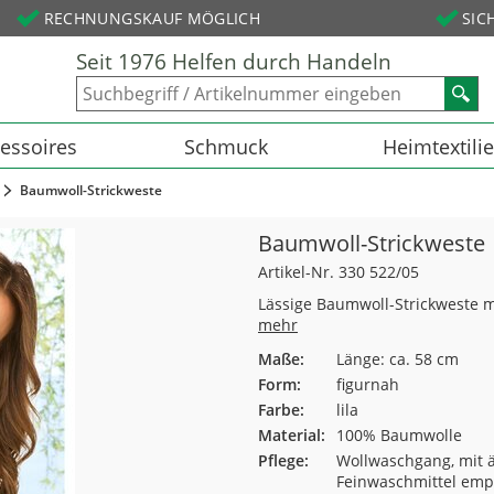
RECHNUNGSKAUF MÖGLICH
SIC
Seit 1976 Helfen durch Handeln
essoires
Schmuck
Heimtextili
Baumwoll-Strickweste
Baumwoll-Strickweste
Artikel-Nr. 330 522/05
Lässige Baumwoll-Strickweste mi
mehr
Maße:
Länge: ca. 58 cm
Form:
figurnah
Farbe:
lila
Material:
100% Baumwolle
Pflege:
Wollwaschgang, mit ä
Feinwaschmittel empf