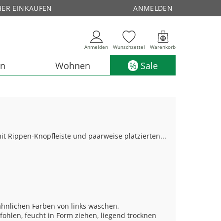
HER EINKAUFEN
ANMELDEN
Anmelden
Wunschzettel
Warenkorb
en
Wohnen
Sale
t Rippen-Knopfleiste und paarweise platzierten...
hnlichen Farben von links waschen,
ohlen, feucht in Form ziehen, liegend trocknen