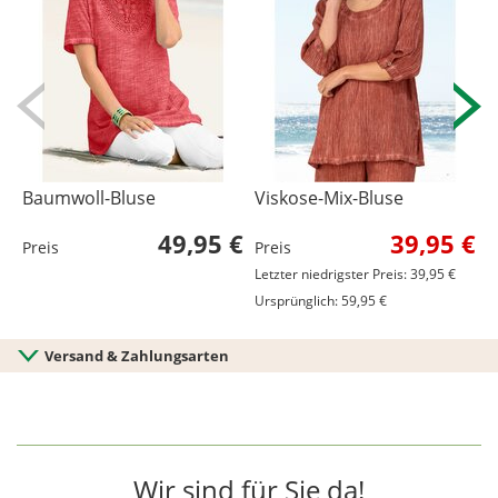
Baumwoll-Bluse
Viskose-Mix-Bluse
B
49,95 €
39,95 €
Preis
Preis
P
Letzter niedrigster Preis: 39,95 €
L
Ursprünglich: 59,95 €
U
Versand & Zahlungsarten
Wir sind für Sie da!