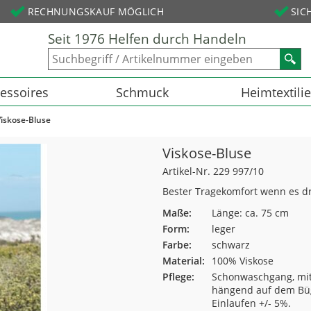
RECHNUNGSKAUF MÖGLICH
SIC
Seit 1976 Helfen durch Handeln
essoires
Schmuck
Heimtextili
Viskose-Bluse
Viskose-Bluse
Artikel-Nr. 229 997/10
Bester Tragekomfort wenn es dr
Maße:
Länge: ca. 75 cm
Form:
leger
Farbe:
schwarz
Material:
100% Viskose
Pflege:
Schonwaschgang, mit
hängend auf dem Büg
Einlaufen +/- 5%.