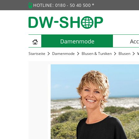
HOTLINE: 0180 - 50 40 500 *
Damenmode
Acc
Startseite
Damenmode
Blusen & Tuniken
Blusen