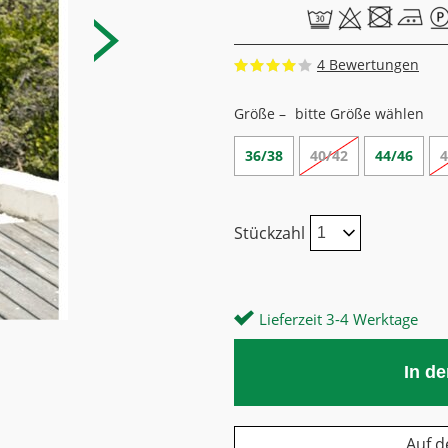
4
Größe –
bitte Größe wählen
36/38
40/42
44/46
4
Stückzahl
Lieferzeit 3-4 Werktage
In d
Auf d