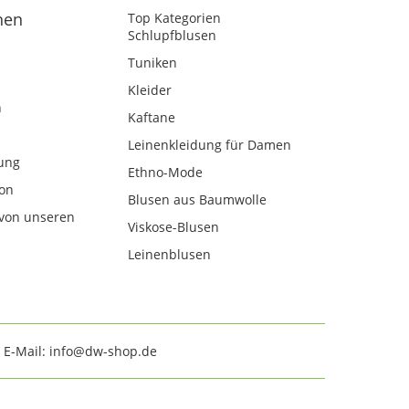
nen
Top Kategorien
Schlupfblusen
Tuniken
Kleider
n
Kaftane
Leinenkleidung für Damen
ung
Ethno-Mode
kon
Blusen aus Baumwolle
von unseren
Viskose-Blusen
Leinenblusen
· E-Mail: info@dw-shop.de