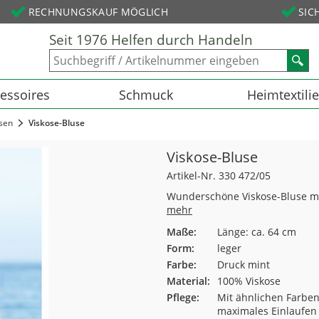
RECHNUNGSKAUF MÖGLICH
SIC
Seit 1976 Helfen durch Handeln
essoires
Schmuck
Heimtextili
sen
Viskose-Bluse
Viskose-Bluse
Artikel-Nr. 330 472/05
Wunderschöne Viskose-Bluse mit
mehr
Maße:
Länge: ca. 64 cm
Form:
leger
Farbe:
Druck mint
Material:
100% Viskose
Pflege:
Mit ähnlichen Farben
maximales Einlaufen 