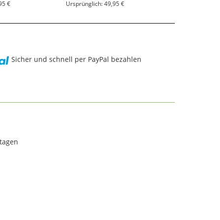
95 €
Ursprünglich: 49,95 €
Ursprünglich: 
Sicher und schnell per PayPal bezahlen
rtagen