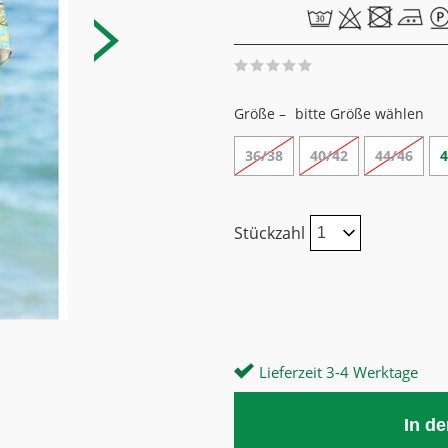
Größe –
bitte Größe wählen
36/38
40/42
44/46
4
Stückzahl
Lieferzeit 3-4 Werktage
In d