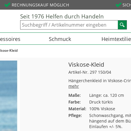
RECHNUNGSKAUF MÖGLICH
SIC
Seit 1976 Helfen durch Handeln
essoires
Schmuck
Heimtextili
skose-Kleid
Viskose-Kleid
Artikel-Nr. 297 150/04
Hängerchenkleid in Viskose-Crin
mehr
Maße:
Länge: ca. 120 cm
Farbe:
Druck türkis
Material:
100% Viskose
Pflege:
Schonwaschgang, mit
hängend auf dem Büg
Einlaufen +/- 5%.