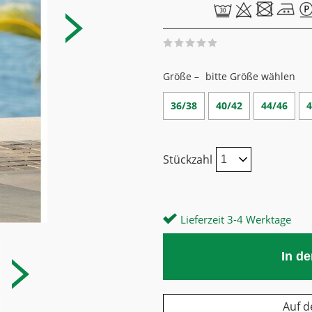
Größe –
bitte Größe wählen
36/38
40/42
44/46
4
Stückzahl
Lieferzeit 3-4 Werktage
In d
Auf d