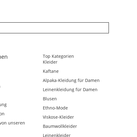
nen
Top Kategorien
Kleider
Kaftane
Alpaka-Kleidung für Damen
n
Leinenkleidung für Damen
Blusen
ung
Ethno-Mode
kon
Viskose-Kleider
von unseren
Baumwollkleider
Leinenkleider