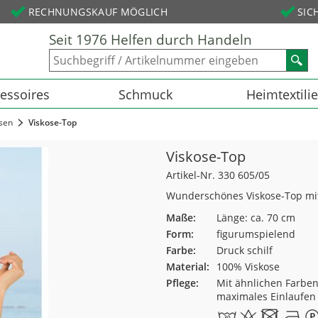
RECHNUNGSKAUF MÖGLICH
SIC
Seit 1976 Helfen durch Handeln
essoires
Schmuck
Heimtextili
sen
Viskose-Top
Viskose-Top
Artikel-Nr. 330 605/05
Wunderschönes Viskose-Top mit s
Maße:
Länge: ca. 70 cm
Form:
figurumspielend
Farbe:
Druck schilf
Material:
100% Viskose
Pflege:
Mit ähnlichen Farben
maximales Einlaufen 