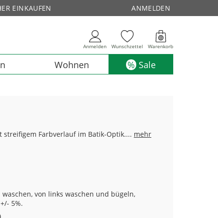
HER EINKAUFEN
ANMELDEN
Anmelden
Wunschzettel
Warenkorb
en
Wohnen
Sale
treifigem Farbverlauf im Batik-Optik....
mehr
 waschen, von links waschen und bügeln,
+/- 5%.