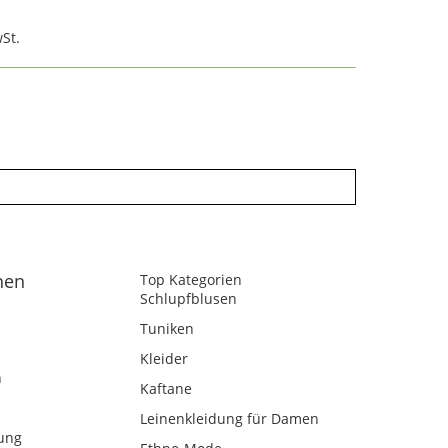
St.
nen
Top Kategorien
Schlupfblusen
Tuniken
Kleider
n
Kaftane
Leinenkleidung für Damen
ung