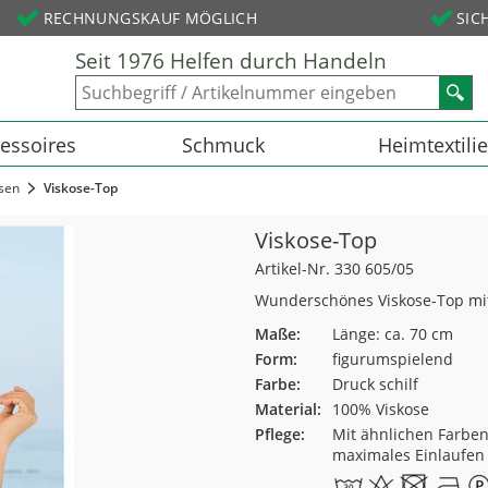
RECHNUNGSKAUF MÖGLICH
SIC
Seit 1976 Helfen durch Handeln
essoires
Schmuck
Heimtextili
sen
Viskose-Top
Viskose-Top
Artikel-Nr. 330 605/05
Wunderschönes Viskose-Top mit s
Maße:
Länge: ca. 70 cm
Form:
figurumspielend
Farbe:
Druck schilf
Material:
100% Viskose
Pflege:
Mit ähnlichen Farben
maximales Einlaufen 