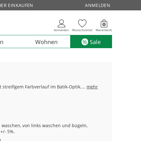
HER EINKAUFEN
ANMELDEN
Anmelden
Wunschzettel
Warenkorb
en
Wohnen
Sale
treifigem Farbverlauf im Batik-Optik....
mehr
 waschen, von links waschen und bügeln,
+/- 5%.