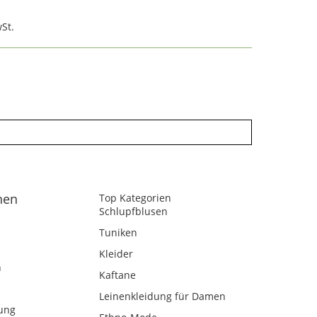
St.
nen
Top Kategorien
Schlupfblusen
Tuniken
Kleider
n
Kaftane
Leinenkleidung für Damen
ung