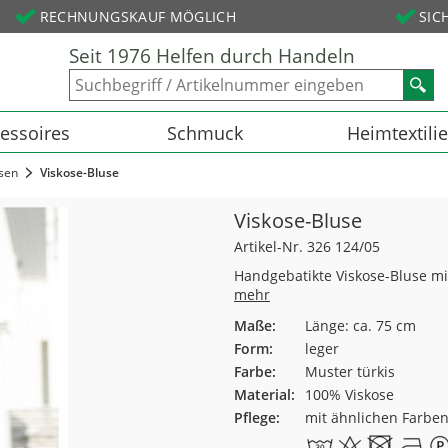
RECHNUNGSKAUF MÖGLICH
SIC
Seit 1976 Helfen durch Handeln
essoires
Schmuck
Heimtextili
sen
Viskose-Bluse
Viskose-Bluse
Artikel-Nr. 326 124/05
Handgebatikte Viskose-Bluse mit
mehr
Maße:
Länge: ca. 75 cm
Form:
leger
Farbe:
Muster türkis
Material:
100% Viskose
Pflege:
mit ähnlichen Farbe