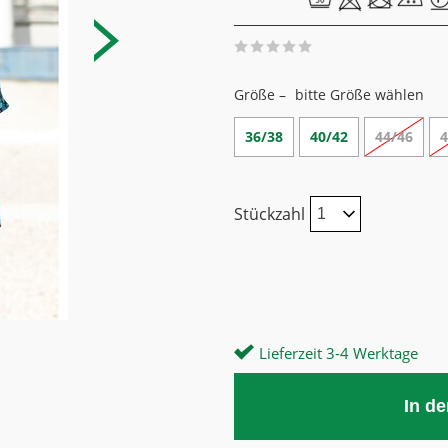
Größe –
bitte Größe wählen
36/38
40/42
44/46
4
Stückzahl
Lieferzeit 3-4 Werktage
In d