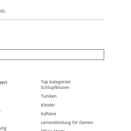
St.
nen
Top Kategorien
Schlupfblusen
Tuniken
Kleider
n
Kaftane
Leinenkleidung für Damen
ung